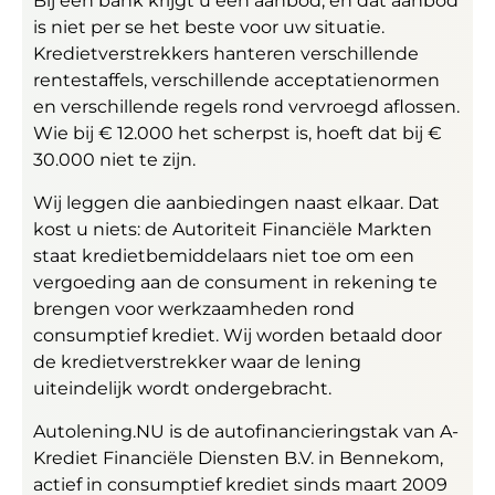
Bij één bank krijgt u één aanbod, en dat aanbod
is niet per se het beste voor uw situatie.
Kredietverstrekkers hanteren verschillende
rentestaffels, verschillende acceptatienormen
en verschillende regels rond vervroegd aflossen.
Wie bij € 12.000 het scherpst is, hoeft dat bij €
30.000 niet te zijn.
Wij leggen die aanbiedingen naast elkaar. Dat
kost u niets: de Autoriteit Financiële Markten
staat kredietbemiddelaars niet toe om een
vergoeding aan de consument in rekening te
brengen voor werkzaamheden rond
consumptief krediet. Wij worden betaald door
de kredietverstrekker waar de lening
uiteindelijk wordt ondergebracht.
Autolening.NU is de autofinancieringstak van A-
Krediet Financiële Diensten B.V. in Bennekom,
actief in consumptief krediet sinds maart 2009