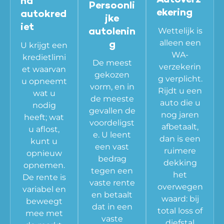
Autoverz
nd
Persoonli
ekering
autokred
jke
iet
Wettelijk is
autolenin
alleen een
g
U krijgt een
WA-
kredietlimi
De meest
verzekerin
et waarvan
gekozen
g verplicht.
u opneemt
vorm, en in
Rijdt u een
wat u
de meeste
auto die u
nodig
gevallen de
nog jaren
heeft; wat
voordeligst
afbetaalt,
u aflost,
e. U leent
dan is een
kunt u
een vast
ruimere
opnieuw
bedrag
dekking
opnemen.
tegen een
het
De rente is
vaste rente
overwegen
variabel en
en betaalt
waard: bij
beweegt
dat in een
total loss of
mee met
vaste
diefstal