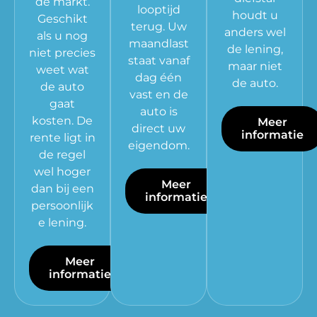
de markt.
looptijd
houdt u
Geschikt
terug. Uw
anders wel
als u nog
maandlast
de lening,
niet precies
staat vanaf
maar niet
weet wat
dag één
de auto.
de auto
vast en de
gaat
auto is
kosten. De
Meer
direct uw
informatie
rente ligt in
eigendom.
de regel
wel hoger
Meer
dan bij een
informatie
persoonlijk
e lening.
Meer
informatie