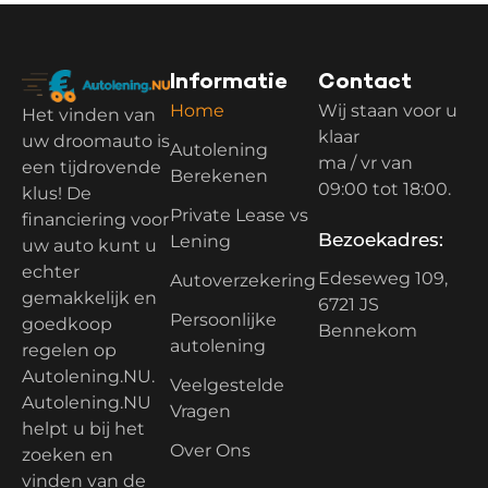
Informatie
Contact
Home
Wij staan voor u
Het vinden van
klaar
uw droomauto is
Autolening
ma / vr van
een tijdrovende
Berekenen
09:00 tot 18:00.
klus! De
Private Lease vs
financiering voor
Bezoekadres:
Lening
uw auto kunt u
echter
Edeseweg 109,
Autoverzekering
gemakkelijk en
6721 JS
Persoonlijke
goedkoop
Bennekom
autolening
regelen op
Autolening.NU.
Veelgestelde
Autolening.NU
Vragen
helpt u bij het
Over Ons
zoeken en
vinden van de