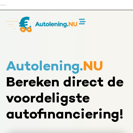
Ga
naar
de
inhoud
Home
Autolening
Autolening.
NU
Berekenen
Bereken direct de
Financieren
voordeligste
Veelgestelde Vragen
Over Ons
autofinanciering!
Offerte Aanvragen