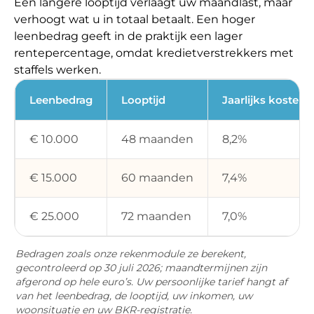
Een langere looptijd verlaagt uw maandlast, maar
verhoogt wat u in totaal betaalt. Een hoger
leenbedrag geeft in de praktijk een lager
rentepercentage, omdat kredietverstrekkers met
staffels werken.
Leenbedrag
Looptijd
Jaarlijks kosten
€ 10.000
48 maanden
8,2%
€ 15.000
60 maanden
7,4%
€ 25.000
72 maanden
7,0%
Bedragen zoals onze rekenmodule ze berekent,
gecontroleerd op 30 juli 2026; maandtermijnen zijn
afgerond op hele euro’s. Uw persoonlijke tarief hangt af
van het leenbedrag, de looptijd, uw inkomen, uw
woonsituatie en uw BKR-registratie.